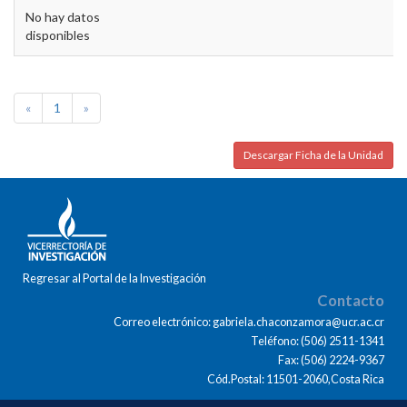
No hay datos
disponibles
«
1
»
Descargar Ficha de la Unidad
Regresar al Portal de la Investigación
Contacto
Correo electrónico: gabriela.chaconzamora@ucr.ac.cr
Teléfono: (506) 2511-1341
Fax: (506) 2224-9367
Cód.Postal: 11501-2060,Costa Rica