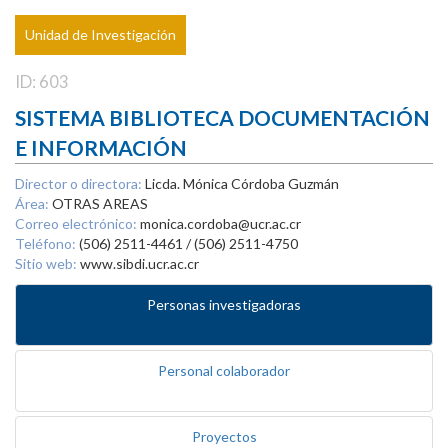
Unidad de Investigación
ID: 603
SISTEMA BIBLIOTECA DOCUMENTACIÓN
E INFORMACIÓN
Director o directora:
Licda. Mónica Córdoba Guzmán
Área:
OTRAS AREAS
Correo electrónico:
monica.cordoba@ucr.ac.cr
Teléfono:
(506) 2511-4461 / (506) 2511-4750
Sitio web:
www.sibdi.ucr.ac.cr
Personas investigadoras
Personal colaborador
Proyectos