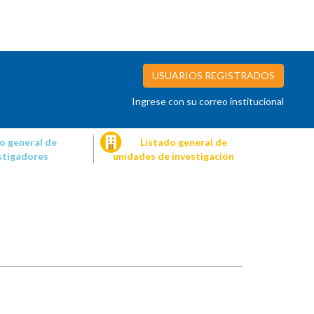
USUARIOS REGISTRADOS
Ingrese con su correo institucional
o general de
Listado general de
stigadores
unidades de investigación