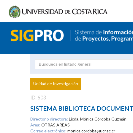
Investigador
Uni
Proyecto
Unidad de Investigación
inves
ID: 603
SISTEMA BIBLIOTECA DOCUMEN
Director o directora:
Licda. Mónica Córdoba Guzmán
Área:
OTRAS AREAS
Correo electrónico:
monica.cordoba@ucr.ac.cr