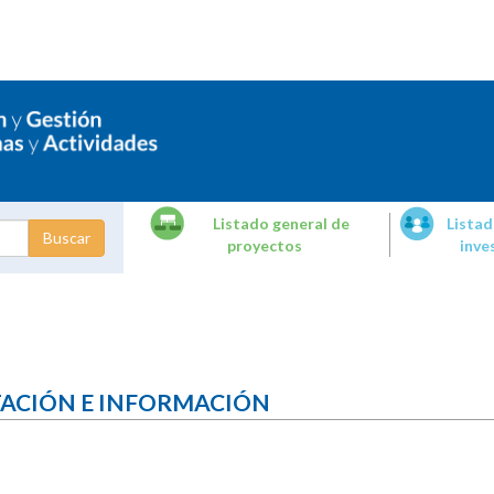
Listado general de
Listad
proyectos
inve
dades de
tigación
TACIÓN E INFORMACIÓN