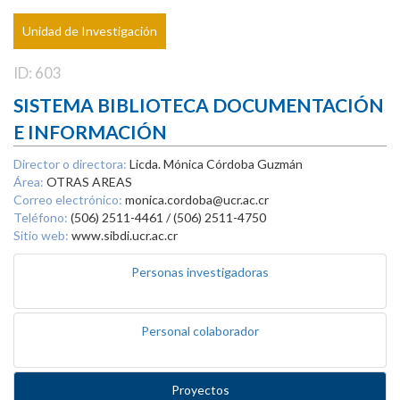
Unidad de Investigación
ID: 603
SISTEMA BIBLIOTECA DOCUMENTACIÓN
E INFORMACIÓN
Director o directora:
Licda. Mónica Córdoba Guzmán
Área:
OTRAS AREAS
Correo electrónico:
monica.cordoba@ucr.ac.cr
Teléfono:
(506) 2511-4461 / (506) 2511-4750
Sitio web:
www.sibdi.ucr.ac.cr
Personas investigadoras
Personal colaborador
Proyectos