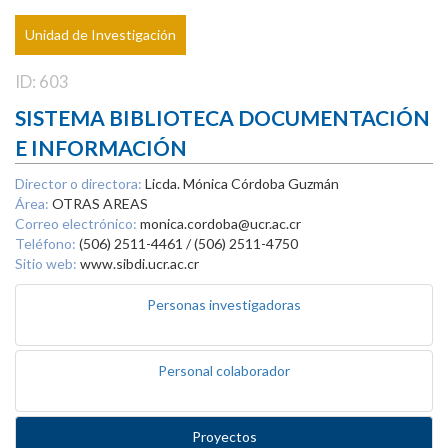
Unidad de Investigación
ID: 603
SISTEMA BIBLIOTECA DOCUMENTACIÓN
E INFORMACIÓN
Director o directora:
Licda. Mónica Córdoba Guzmán
Área:
OTRAS AREAS
Correo electrónico:
monica.cordoba@ucr.ac.cr
Teléfono:
(506) 2511-4461 / (506) 2511-4750
Sitio web:
www.sibdi.ucr.ac.cr
Personas investigadoras
Personal colaborador
Proyectos