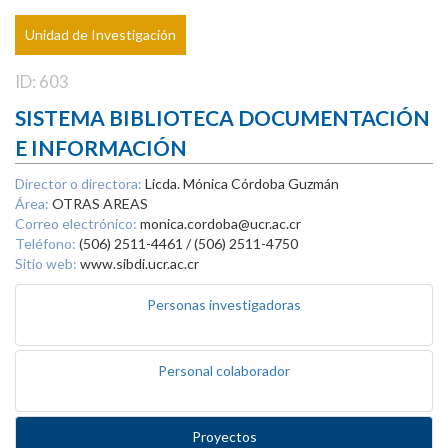
Unidad de Investigación
ID: 603
SISTEMA BIBLIOTECA DOCUMENTACIÓN
E INFORMACIÓN
Director o directora:
Licda. Mónica Córdoba Guzmán
Área:
OTRAS AREAS
Correo electrónico:
monica.cordoba@ucr.ac.cr
Teléfono:
(506) 2511-4461 / (506) 2511-4750
Sitio web:
www.sibdi.ucr.ac.cr
Personas investigadoras
Personal colaborador
Proyectos