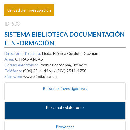
Unidad de Investigación
ID: 603
SISTEMA BIBLIOTECA DOCUMENTACIÓN
E INFORMACIÓN
Director o directora:
Licda. Mónica Córdoba Guzmán
Área:
OTRAS AREAS
Correo electrónico:
monica.cordoba@ucr.ac.cr
Teléfono:
(506) 2511-4461 / (506) 2511-4750
Sitio web:
www.sibdi.ucr.ac.cr
Personas investigadoras
Personal colaborador
Proyectos