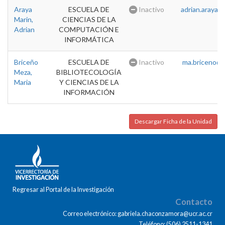
Araya
ESCUELA DE
Inactivo
adrian.araya@u
Marin,
CIENCIAS DE LA
Adrian
COMPUTACIÓN E
INFORMÁTICA
Briceño
ESCUELA DE
Inactivo
ma.briceno@u
Meza,
BIBLIOTECOLOGÍA
Maria
Y CIENCIAS DE LA
INFORMACIÓN
Descargar Ficha de la Unidad
Regresar al Portal de la Investigación
Contacto
Correo electrónico: gabriela.chaconzamora@ucr.ac.cr
Teléfono: (506) 2511-1341