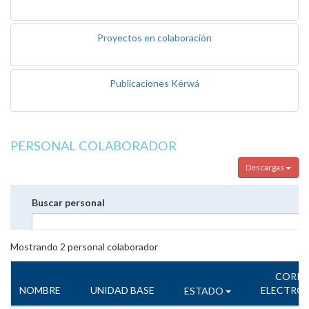
Proyectos en colaboración
Publicaciones Kérwá
PERSONAL COLABORADOR
Descargas
Buscar personal
Mostrando
2
personal colaborador
CORR
NOMBRE
UNIDAD BASE
ELECTRÓ
ESTADO