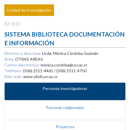
Unidad de Investigación
ID: 603
SISTEMA BIBLIOTECA DOCUMENTACIÓN
E INFORMACIÓN
Director o directora:
Licda. Mónica Córdoba Guzmán
Área:
OTRAS AREAS
Correo electrónico:
monica.cordoba@ucr.ac.cr
Teléfono:
(506) 2511-4461 / (506) 2511-4750
Sitio web:
www.sibdi.ucr.ac.cr
Personas investigadoras
Personal colaborador
Proyectos