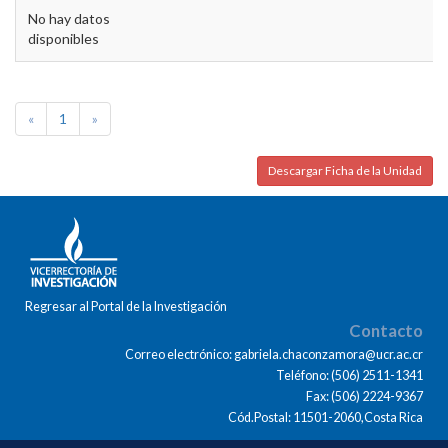
No hay datos
disponibles
«
1
»
Descargar Ficha de la Unidad
Regresar al Portal de la Investigación
Contacto
Correo electrónico: gabriela.chaconzamora@ucr.ac.cr
Teléfono: (506) 2511-1341
Fax: (506) 2224-9367
Cód.Postal: 11501-2060,Costa Rica