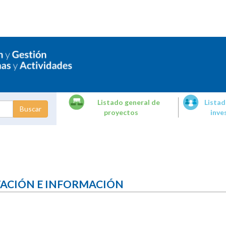
Listado general de
Listad
proyectos
inve
dades de
tigación
TACIÓN E INFORMACIÓN