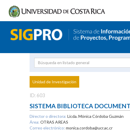
Investigador
Uni
Proyecto
Unidad de Investigación
inves
ID: 603
SISTEMA BIBLIOTECA DOCUMEN
Director o directora:
Licda. Mónica Córdoba Guzmán
Área:
OTRAS AREAS
Correo electrónico:
monica.cordoba@ucr.ac.cr