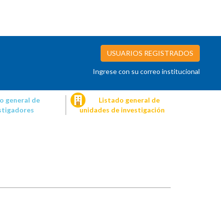
USUARIOS REGISTRADOS
Ingrese con su correo institucional
o general de
Listado general de
stigadores
unidades de investigación