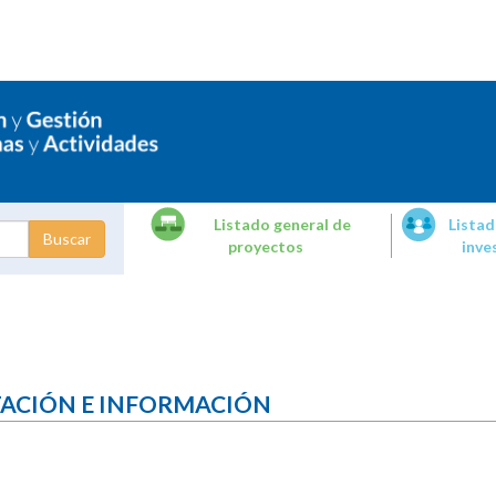
Listado general de
Listad
proyectos
inve
dades de
tigación
TACIÓN E INFORMACIÓN