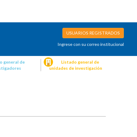
USUARIOS REGISTRADOS
Ingrese con su correo institucional
o general de
Listado general de
stigadores
unidades de investigación