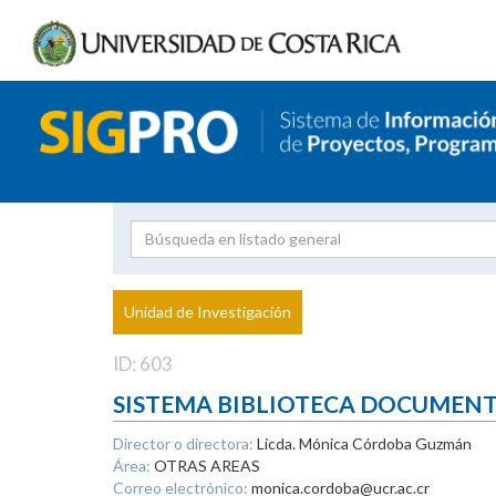
Investigador
Uni
Proyecto
Unidad de Investigación
inves
ID: 603
SISTEMA BIBLIOTECA DOCUMEN
Director o directora:
Licda. Mónica Córdoba Guzmán
Área:
OTRAS AREAS
Correo electrónico:
monica.cordoba@ucr.ac.cr