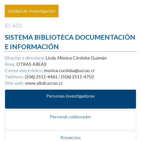
Unidad de Investigación
ID: 603
SISTEMA BIBLIOTECA DOCUMENTACIÓN
E INFORMACIÓN
Director o directora:
Licda. Mónica Córdoba Guzmán
Área:
OTRAS AREAS
Correo electrónico:
monica.cordoba@ucr.ac.cr
Teléfono:
(506) 2511-4461 / (506) 2511-4750
Sitio web:
www.sibdi.ucr.ac.cr
Personas investigadoras
Personal colaborador
Proyectos