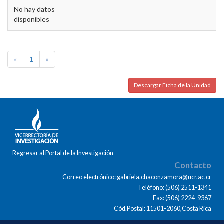
No hay datos
disponibles
«
1
»
Descargar Ficha de la Unidad
Regresar al Portal de la Investigación
Contacto
Correo electrónico: gabriela.chaconzamora@ucr.ac.cr
Teléfono: (506) 2511-1341
Fax: (506) 2224-9367
Cód.Postal: 11501-2060,Costa Rica