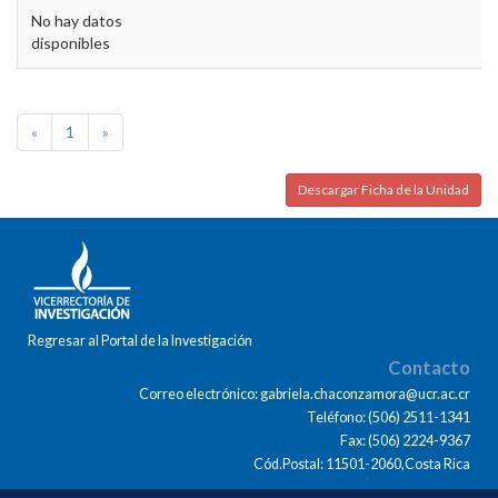
No hay datos
disponibles
«
1
»
Descargar Ficha de la Unidad
Regresar al Portal de la Investigación
Contacto
Correo electrónico: gabriela.chaconzamora@ucr.ac.cr
Teléfono: (506) 2511-1341
Fax: (506) 2224-9367
Cód.Postal: 11501-2060,Costa Rica