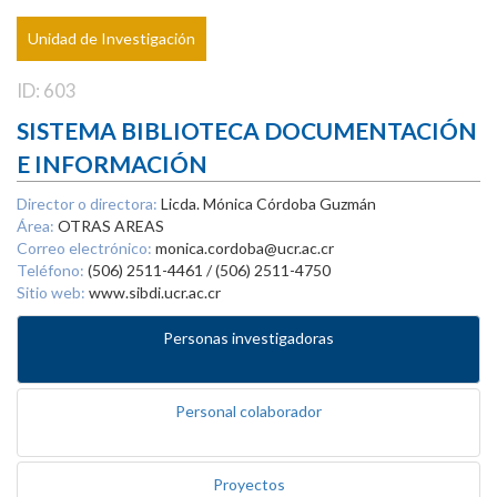
Unidad de Investigación
ID: 603
SISTEMA BIBLIOTECA DOCUMENTACIÓN
E INFORMACIÓN
Director o directora:
Licda. Mónica Córdoba Guzmán
Área:
OTRAS AREAS
Correo electrónico:
monica.cordoba@ucr.ac.cr
Teléfono:
(506) 2511-4461 / (506) 2511-4750
Sitio web:
www.sibdi.ucr.ac.cr
Personas investigadoras
Personal colaborador
Proyectos