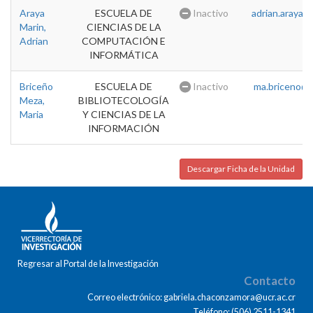
Araya
ESCUELA DE
Inactivo
adrian.araya@u
Marin,
CIENCIAS DE LA
Adrian
COMPUTACIÓN E
INFORMÁTICA
Briceño
ESCUELA DE
Inactivo
ma.briceno@u
Meza,
BIBLIOTECOLOGÍA
Maria
Y CIENCIAS DE LA
INFORMACIÓN
Descargar Ficha de la Unidad
Regresar al Portal de la Investigación
Contacto
Correo electrónico: gabriela.chaconzamora@ucr.ac.cr
Teléfono: (506) 2511-1341