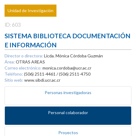
Unidad de Investigación
ID: 603
SISTEMA BIBLIOTECA DOCUMENTACIÓN
E INFORMACIÓN
Director o directora:
Licda. Mónica Córdoba Guzmán
Área:
OTRAS AREAS
Correo electrónico:
monica.cordoba@ucr.ac.cr
Teléfono:
(506) 2511-4461 / (506) 2511-4750
Sitio web:
www.sibdi.ucr.ac.cr
Personas investigadoras
Personal colaborador
Proyectos