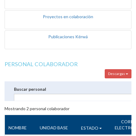
Proyectos en colaboración
Publicaciones Kérwá
PERSONAL COLABORADOR
Descargas
Buscar personal
Mostrando
2
personal colaborador
CORR
NOMBRE
UNIDAD BASE
ELECTRÓ
ESTADO