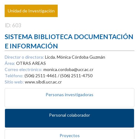
Unidad de Investigación
ID: 603
SISTEMA BIBLIOTECA DOCUMENTACIÓN
E INFORMACIÓN
Director o directora:
Licda. Mónica Córdoba Guzmán
Área:
OTRAS AREAS
Correo electrónico:
monica.cordoba@ucr.ac.cr
Teléfono:
(506) 2511-4461 / (506) 2511-4750
Sitio web:
www.sibdi.ucr.ac.cr
Personas investigadoras
Personal colaborador
Proyectos