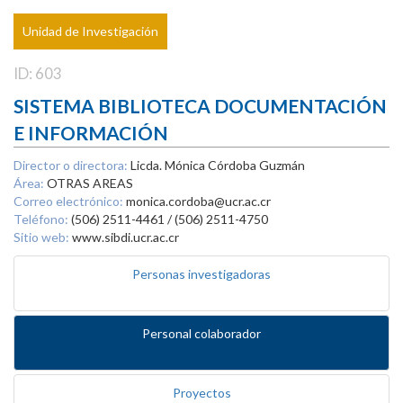
Unidad de Investigación
ID: 603
SISTEMA BIBLIOTECA DOCUMENTACIÓN
E INFORMACIÓN
Director o directora:
Licda. Mónica Córdoba Guzmán
Área:
OTRAS AREAS
Correo electrónico:
monica.cordoba@ucr.ac.cr
Teléfono:
(506) 2511-4461 / (506) 2511-4750
Sitio web:
www.sibdi.ucr.ac.cr
Personas investigadoras
Personal colaborador
Proyectos