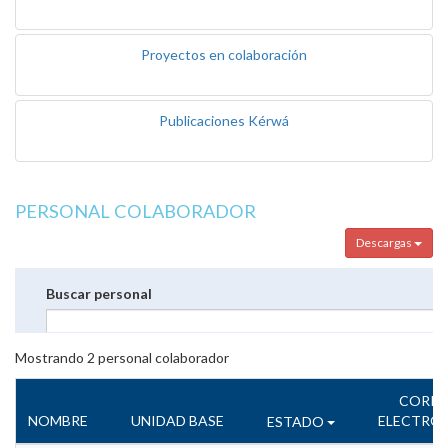
Proyectos en colaboración
Publicaciones Kérwá
PERSONAL COLABORADOR
Descargas
Buscar personal
Mostrando
2
personal colaborador
CORR
NOMBRE
UNIDAD BASE
ELECTRÓ
ESTADO