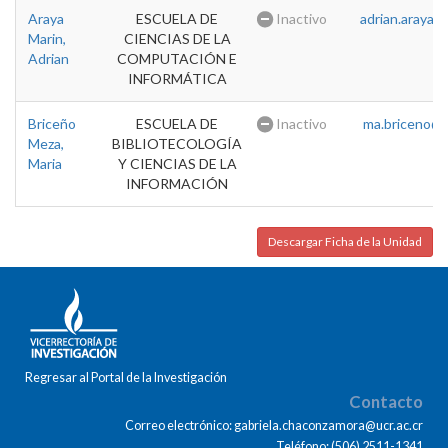
Araya
ESCUELA DE
Inactivo
adrian.araya@u
Marin,
CIENCIAS DE LA
Adrian
COMPUTACIÓN E
INFORMÁTICA
Briceño
ESCUELA DE
Inactivo
ma.briceno@u
Meza,
BIBLIOTECOLOGÍA
Maria
Y CIENCIAS DE LA
INFORMACIÓN
Descargar Ficha de la Unidad
Regresar al Portal de la Investigación
Contacto
Correo electrónico: gabriela.chaconzamora@ucr.ac.cr
Teléfono: (506) 2511-1341