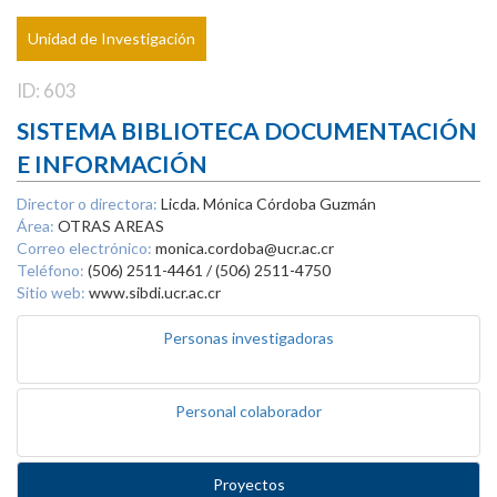
Unidad de Investigación
ID: 603
SISTEMA BIBLIOTECA DOCUMENTACIÓN
E INFORMACIÓN
Director o directora:
Licda. Mónica Córdoba Guzmán
Área:
OTRAS AREAS
Correo electrónico:
monica.cordoba@ucr.ac.cr
Teléfono:
(506) 2511-4461 / (506) 2511-4750
Sitio web:
www.sibdi.ucr.ac.cr
Personas investigadoras
Personal colaborador
Proyectos