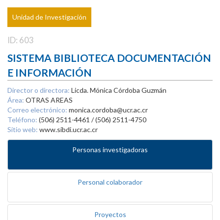
Unidad de Investigación
ID: 603
SISTEMA BIBLIOTECA DOCUMENTACIÓN
E INFORMACIÓN
Director o directora:
Licda. Mónica Córdoba Guzmán
Área:
OTRAS AREAS
Correo electrónico:
monica.cordoba@ucr.ac.cr
Teléfono:
(506) 2511-4461 / (506) 2511-4750
Sitio web:
www.sibdi.ucr.ac.cr
Personas investigadoras
Personal colaborador
Proyectos