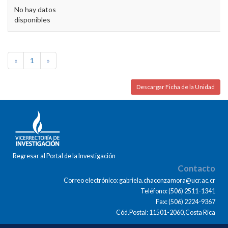
No hay datos
disponibles
«
1
»
Descargar Ficha de la Unidad
Regresar al Portal de la Investigación
Contacto
Correo electrónico: gabriela.chaconzamora@ucr.ac.cr
Teléfono: (506) 2511-1341
Fax: (506) 2224-9367
Cód.Postal: 11501-2060,Costa Rica