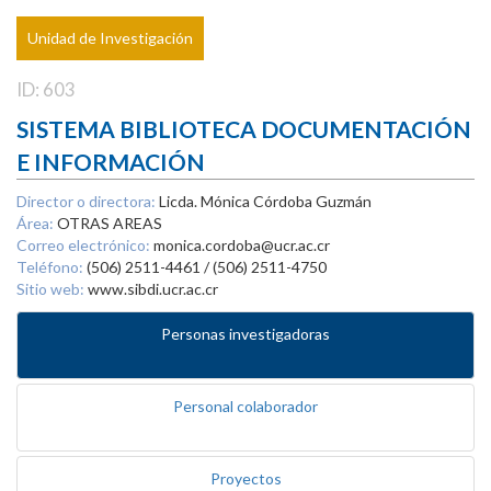
Unidad de Investigación
ID: 603
SISTEMA BIBLIOTECA DOCUMENTACIÓN
E INFORMACIÓN
Director o directora:
Licda. Mónica Córdoba Guzmán
Área:
OTRAS AREAS
Correo electrónico:
monica.cordoba@ucr.ac.cr
Teléfono:
(506) 2511-4461 / (506) 2511-4750
Sitio web:
www.sibdi.ucr.ac.cr
Personas investigadoras
Personal colaborador
Proyectos