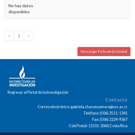
No hay datos
disponibles
«
1
»
Descargar Ficha de la Unidad
Regresar al Portal de la Investigación
Contacto
Correo electrónico: gabriela.chaconzamora@ucr.ac.cr
Teléfono: (506) 2511-1341
Fax: (506) 2224-9367
Cód.Postal: 11501-2060,Costa Rica