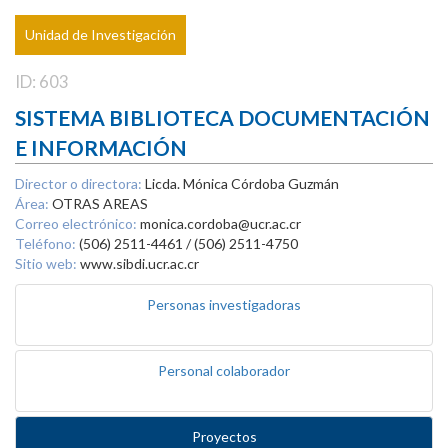
Unidad de Investigación
ID: 603
SISTEMA BIBLIOTECA DOCUMENTACIÓN
E INFORMACIÓN
Director o directora:
Licda. Mónica Córdoba Guzmán
Área:
OTRAS AREAS
Correo electrónico:
monica.cordoba@ucr.ac.cr
Teléfono:
(506) 2511-4461 / (506) 2511-4750
Sitio web:
www.sibdi.ucr.ac.cr
Personas investigadoras
Personal colaborador
Proyectos