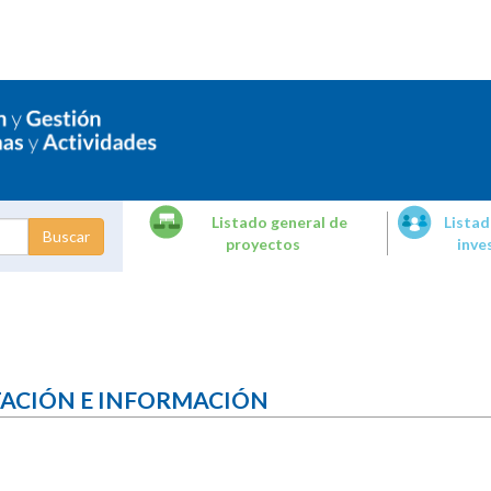
Listado general de
Listad
proyectos
inve
dades de
tigación
TACIÓN E INFORMACIÓN