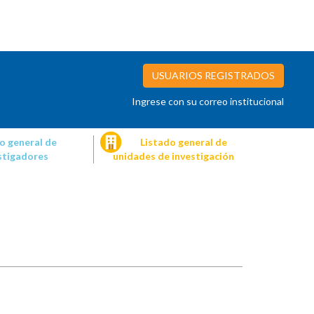
USUARIOS REGISTRADOS
Ingrese con su correo institucional
o general de
Listado general de
stigadores
unidades de investigación