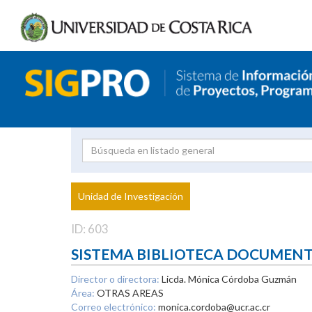
Investigador
Uni
Proyecto
Unidad de Investigación
inves
ID: 603
SISTEMA BIBLIOTECA DOCUMEN
Director o directora:
Licda. Mónica Córdoba Guzmán
Área:
OTRAS AREAS
Correo electrónico:
monica.cordoba@ucr.ac.cr