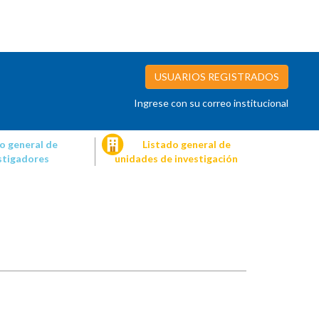
USUARIOS REGISTRADOS
Ingrese con su correo institucional
o general de
Listado general de
stigadores
unidades de investigación