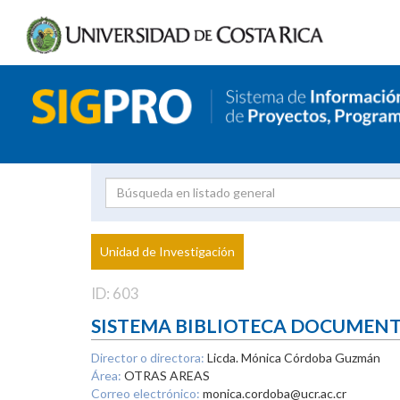
Investigador
Uni
Proyecto
Unidad de Investigación
inves
ID: 603
SISTEMA BIBLIOTECA DOCUMEN
Director o directora:
Licda. Mónica Córdoba Guzmán
Área:
OTRAS AREAS
Correo electrónico:
monica.cordoba@ucr.ac.cr