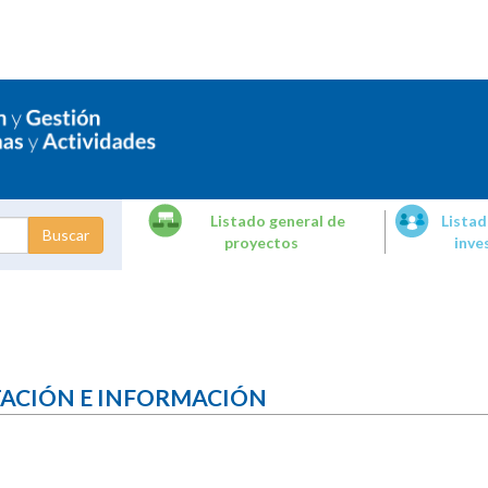
Listado general de
Listad
proyectos
inve
dades de
tigación
TACIÓN E INFORMACIÓN