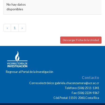
No hay datos
disponibles
«
1
»
Descargar Ficha de la Unidad
Regresar al Portal de la Investigación
Contacto
Correo electrónico: gabriela.chaconzamora@ucr.ac.cr
Teléfono: (506) 2511-1341
Fax: (506) 2224-9367
Cód.Postal: 11501-2060,Costa Rica