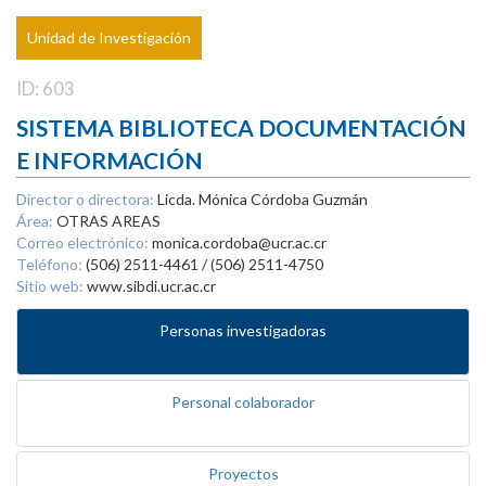
Unidad de Investigación
ID: 603
SISTEMA BIBLIOTECA DOCUMENTACIÓN
E INFORMACIÓN
Director o directora:
Licda. Mónica Córdoba Guzmán
Área:
OTRAS AREAS
Correo electrónico:
monica.cordoba@ucr.ac.cr
Teléfono:
(506) 2511-4461 / (506) 2511-4750
Sitio web:
www.sibdi.ucr.ac.cr
Personas investigadoras
Personal colaborador
Proyectos