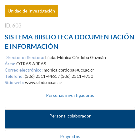
Unidad de Investigación
ID: 603
SISTEMA BIBLIOTECA DOCUMENTACIÓN
E INFORMACIÓN
Director o directora:
Licda. Mónica Córdoba Guzmán
Área:
OTRAS AREAS
Correo electrónico:
monica.cordoba@ucr.ac.cr
Teléfono:
(506) 2511-4461 / (506) 2511-4750
Sitio web:
www.sibdi.ucr.ac.cr
Personas investigadoras
Personal colaborador
Proyectos