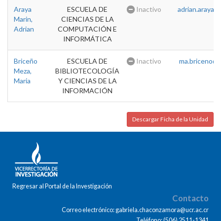
Araya
ESCUELA DE
Inactivo
adrian.araya@u
Marin,
CIENCIAS DE LA
Adrian
COMPUTACIÓN E
INFORMÁTICA
Briceño
ESCUELA DE
Inactivo
ma.briceno@u
Meza,
BIBLIOTECOLOGÍA
Maria
Y CIENCIAS DE LA
INFORMACIÓN
Descargar Ficha de la Unidad
Regresar al Portal de la Investigación
Contacto
Correo electrónico: gabriela.chaconzamora@ucr.ac.cr
Teléfono: (506) 2511-1341