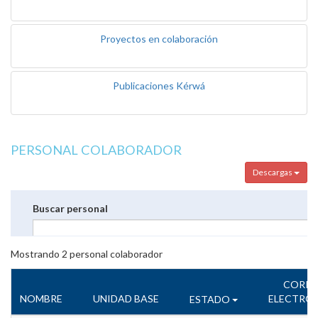
Proyectos en colaboración
Publicaciones Kérwá
PERSONAL COLABORADOR
Descargas
Buscar personal
Mostrando
2
personal colaborador
CORR
NOMBRE
UNIDAD BASE
ELECTRÓ
ESTADO