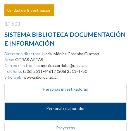
Unidad de Investigación
ID: 603
SISTEMA BIBLIOTECA DOCUMENTACIÓN
E INFORMACIÓN
Director o directora:
Licda. Mónica Córdoba Guzmán
Área:
OTRAS AREAS
Correo electrónico:
monica.cordoba@ucr.ac.cr
Teléfono:
(506) 2511-4461 / (506) 2511-4750
Sitio web:
www.sibdi.ucr.ac.cr
Personas investigadoras
Personal colaborador
Proyectos