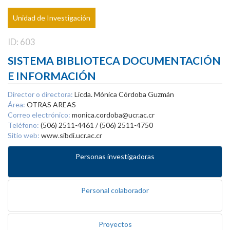
Unidad de Investigación
ID: 603
SISTEMA BIBLIOTECA DOCUMENTACIÓN
E INFORMACIÓN
Director o directora:
Licda. Mónica Córdoba Guzmán
Área:
OTRAS AREAS
Correo electrónico:
monica.cordoba@ucr.ac.cr
Teléfono:
(506) 2511-4461 / (506) 2511-4750
Sitio web:
www.sibdi.ucr.ac.cr
Personas investigadoras
Personal colaborador
Proyectos