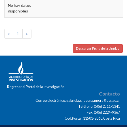
No hay datos
disponibles
«
1
»
Descargar Ficha de la Unidad
Regresar al Portal de la Investigación
Contacto
Correo electrónico: gabriela.chaconzamora@ucr.ac.cr
Teléfono: (506) 2511-1341
Fax: (506) 2224-9367
Cód.Postal: 11501-2060,Costa Rica