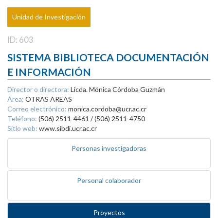
Unidad de Investigación
ID: 603
SISTEMA BIBLIOTECA DOCUMENTACIÓN
E INFORMACIÓN
Director o directora:
Licda. Mónica Córdoba Guzmán
Área:
OTRAS AREAS
Correo electrónico:
monica.cordoba@ucr.ac.cr
Teléfono:
(506) 2511-4461 / (506) 2511-4750
Sitio web:
www.sibdi.ucr.ac.cr
Personas investigadoras
Personal colaborador
Proyectos