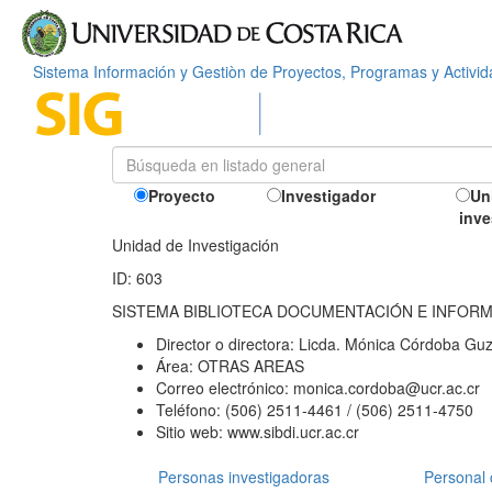
Sistema Información y Gestiòn de Proyectos, Programas y Activi
Proyecto
Investigador
Un
inve
Unidad de Investigación
ID: 603
SISTEMA BIBLIOTECA DOCUMENTACIÓN E INFOR
Director o directora:
Licda. Mónica Córdoba Gu
Área:
OTRAS AREAS
Correo electrónico:
monica.cordoba@ucr.ac.cr
Teléfono:
(506) 2511-4461 / (506) 2511-4750
Sitio web:
www.sibdi.ucr.ac.cr
Personas investigadoras
Personal 