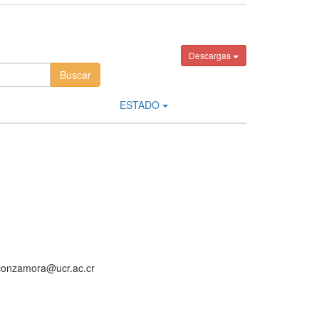
Descargas
ESTADO
aconzamora@ucr.ac.cr