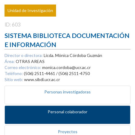
Unidad de Investigación
ID: 603
SISTEMA BIBLIOTECA DOCUMENTACIÓN
E INFORMACIÓN
Director o directora:
Licda. Mónica Córdoba Guzmán
Área:
OTRAS AREAS
Correo electrónico:
monica.cordoba@ucr.ac.cr
Teléfono:
(506) 2511-4461 / (506) 2511-4750
Sitio web:
www.sibdi.ucr.ac.cr
Personas investigadoras
Personal colaborador
Proyectos