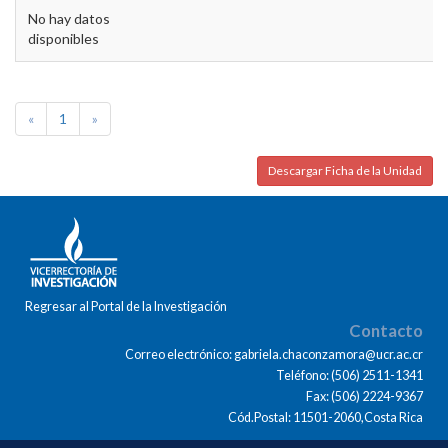
No hay datos
disponibles
«
1
»
Descargar Ficha de la Unidad
Regresar al Portal de la Investigación
Contacto
Correo electrónico: gabriela.chaconzamora@ucr.ac.cr
Teléfono: (506) 2511-1341
Fax: (506) 2224-9367
Cód.Postal: 11501-2060,Costa Rica