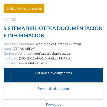
Unidad de Investigación
ID: 603
SISTEMA BIBLIOTECA DOCUMENTACIÓN
E INFORMACIÓN
Director o directora:
Licda. Mónica Córdoba Guzmán
Área:
OTRAS AREAS
Correo electrónico:
monica.cordoba@ucr.ac.cr
Teléfono:
(506) 2511-4461 / (506) 2511-4750
Sitio web:
www.sibdi.ucr.ac.cr
Personas investigadoras
Personal colaborador
Proyectos