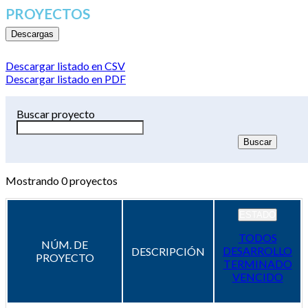
PROYECTOS
Descargas
Descargar listado en CSV
Descargar listado en PDF
Buscar proyecto
Mostrando
0
proyectos
ESTADO
TODOS
NÚM. DE
DESARROLLO
DESCRIPCIÓN
PROYECTO
TERMINADO
VENCIDO