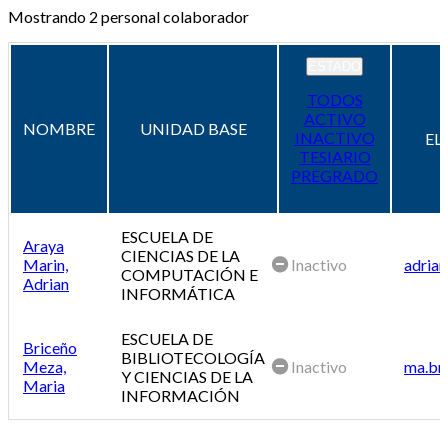
Mostrando
2
personal colaborador
ESTADO
TODOS
ACTIVO
NOMBRE
UNIDAD BASE
INACTIVO
EL
TESIARIO
PREGRADO
ESCUELA DE
Araya
CIENCIAS DE LA
Marin,
Inactivo
adrian
COMPUTACIÓN E
Adrian
INFORMÁTICA
ESCUELA DE
Briceño
BIBLIOTECOLOGÍA
Meza,
Inactivo
ma.br
Y CIENCIAS DE LA
Maria
INFORMACIÓN