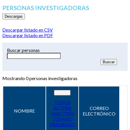
PERSONAS INVESTIGADORAS
Descargas
Descargar listado en CSV
Descargar listado en PDF
Buscar personas
Mostrando
0
personas investigadoras
ESTADO
TODOS
ACTIVO
CORREO
NOMBRE
INACTIVO
ELECTRÓNICO
TESIARIO
PREGRADO