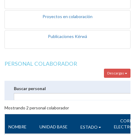
Proyectos en colaboración
Publicaciones Kérwá
PERSONAL COLABORADOR
Descargas
Buscar personal
Mostrando
2
personal colaborador
CORR
NOMBRE
UNIDAD BASE
ELECTRÓ
ESTADO