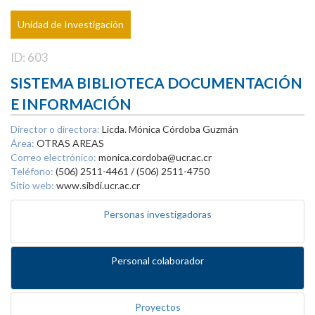
Unidad de Investigación
ID: 603
SISTEMA BIBLIOTECA DOCUMENTACIÓN
E INFORMACIÓN
Director o directora:
Licda. Mónica Córdoba Guzmán
Área:
OTRAS AREAS
Correo electrónico:
monica.cordoba@ucr.ac.cr
Teléfono:
(506) 2511-4461 / (506) 2511-4750
Sitio web:
www.sibdi.ucr.ac.cr
Personas investigadoras
Personal colaborador
Proyectos