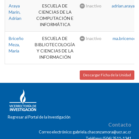
Araya
ESCUELA DE
Inactivo
adrian.araya@u
Marin,
CIENCIAS DE LA
Adrian
COMPUTACIÓN E
INFORMÁTICA
Briceño
ESCUELA DE
Inactivo
ma.briceno@u
Meza,
BIBLIOTECOLOGÍA
Maria
Y CIENCIAS DE LA
INFORMACIÓN
Descargar Ficha de la Unidad
Regresar al Portal de la Investigación
Contacto
Correo electrónico: gabriela.chaconzamora@ucr.ac.cr
Teléfono: (506) 2511-1341