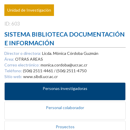
Unidad de Investigación
ID: 603
SISTEMA BIBLIOTECA DOCUMENTACIÓN
E INFORMACIÓN
Director o directora:
Licda. Mónica Córdoba Guzmán
Área:
OTRAS AREAS
Correo electrónico:
monica.cordoba@ucr.ac.cr
Teléfono:
(506) 2511-4461 / (506) 2511-4750
Sitio web:
www.sibdi.ucr.ac.cr
Personas investigadoras
Personal colaborador
Proyectos