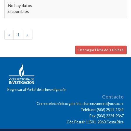
No hay datos
disponibles
«
1
»
Descargar Ficha de la Unidad
Regresar al Portal de la Investigación
Contacto
Correo electrónico: gabriela.chaconzamora@ucr.ac.cr
Teléfono: (506) 2511-1341
Fax: (506) 2224-9367
Cód.Postal: 11501-2060,Costa Rica