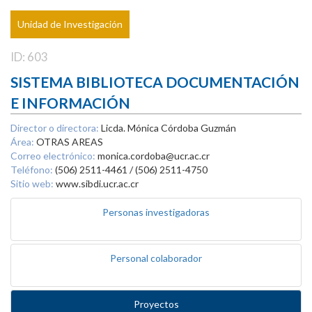
Unidad de Investigación
ID: 603
SISTEMA BIBLIOTECA DOCUMENTACIÓN
E INFORMACIÓN
Director o directora:
Licda. Mónica Córdoba Guzmán
Área:
OTRAS AREAS
Correo electrónico:
monica.cordoba@ucr.ac.cr
Teléfono:
(506) 2511-4461 / (506) 2511-4750
Sitio web:
www.sibdi.ucr.ac.cr
Personas investigadoras
Personal colaborador
Proyectos