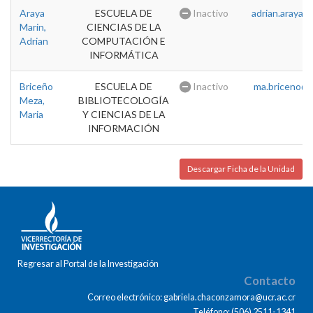
Araya
ESCUELA DE
Inactivo
adrian.araya@u
Marin,
CIENCIAS DE LA
Adrian
COMPUTACIÓN E
INFORMÁTICA
Briceño
ESCUELA DE
Inactivo
ma.briceno@u
Meza,
BIBLIOTECOLOGÍA
Maria
Y CIENCIAS DE LA
INFORMACIÓN
Descargar Ficha de la Unidad
Regresar al Portal de la Investigación
Contacto
Correo electrónico: gabriela.chaconzamora@ucr.ac.cr
Teléfono: (506) 2511-1341