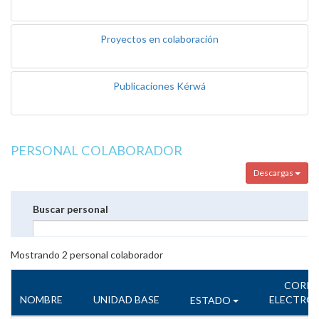
Proyectos en colaboración
Publicaciones Kérwá
PERSONAL COLABORADOR
Descargas
Buscar personal
Mostrando
2
personal colaborador
CORR
NOMBRE
UNIDAD BASE
ELECTRÓ
ESTADO