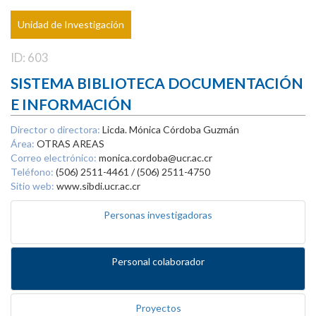
Unidad de Investigación
ID: 603
SISTEMA BIBLIOTECA DOCUMENTACIÓN
E INFORMACIÓN
Director o directora:
Licda. Mónica Córdoba Guzmán
Área:
OTRAS AREAS
Correo electrónico:
monica.cordoba@ucr.ac.cr
Teléfono:
(506) 2511-4461 / (506) 2511-4750
Sitio web:
www.sibdi.ucr.ac.cr
Personas investigadoras
Personal colaborador
Proyectos