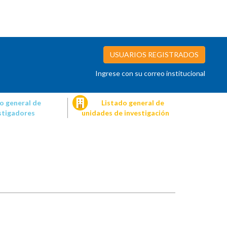
USUARIOS REGISTRADOS
Ingrese con su correo institucional
o general de
Listado general de
stigadores
unidades de investigación