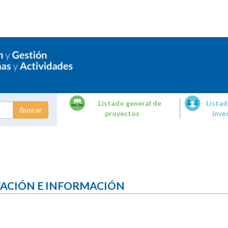
Listado general de
Listad
proyectos
inve
dades de
tigación
TACIÓN E INFORMACIÓN