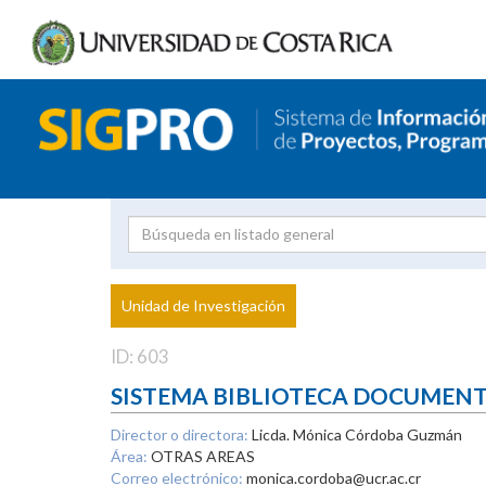
Investigador
Uni
Proyecto
Unidad de Investigación
inves
ID: 603
SISTEMA BIBLIOTECA DOCUMEN
Director o directora:
Licda. Mónica Córdoba Guzmán
Área:
OTRAS AREAS
Correo electrónico:
monica.cordoba@ucr.ac.cr