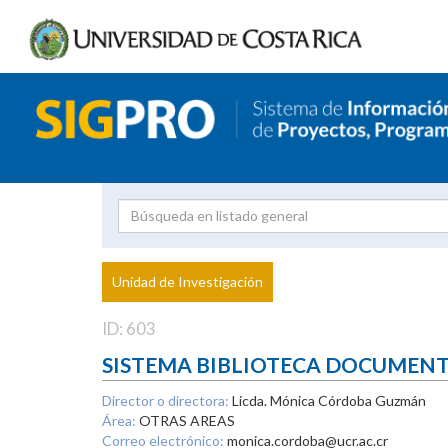
Investigador
Uni
Proyecto
Unidad de Investigación
inves
ID: 603
SISTEMA BIBLIOTECA DOCUMEN
Director o directora:
Licda. Mónica Córdoba Guzmán
Área:
OTRAS AREAS
Correo electrónico:
monica.cordoba@ucr.ac.cr