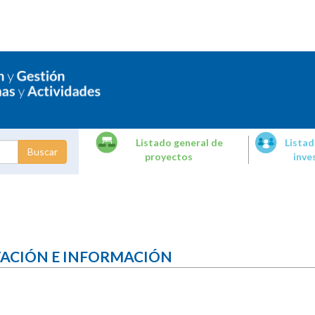
Listado general de
Listad
proyectos
inve
dades de
tigación
TACIÓN E INFORMACIÓN