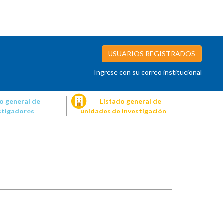
USUARIOS REGISTRADOS
Ingrese con su correo institucional
o general de
Listado general de
stigadores
unidades de investigación