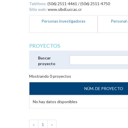
Teléfono:
(506) 2511-4461 / (506) 2511-4750
Sitio web:
www.sibdi.ucr.ac.cr
Personas investigadoras
Personal 
PROYECTOS
Buscar
proyecto
Mostrando
0
proyectos
NÚM. DE PROYECTO
No hay datos disponibles
«
1
»