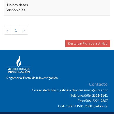
No hay datos
disponibles
«
1
»
Descargar Ficha de la Unidad
Regresar al Portal de la Investigación
Contacto
Correo electrónico: gabriela.chaconzamora@ucr.ac.cr
Teléfono: (506) 2511-1341
Fax: (506) 2224-9367
Cód.Postal: 11501-2060,Costa Rica