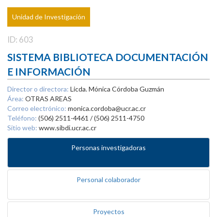
Unidad de Investigación
ID: 603
SISTEMA BIBLIOTECA DOCUMENTACIÓN
E INFORMACIÓN
Director o directora:
Licda. Mónica Córdoba Guzmán
Área:
OTRAS AREAS
Correo electrónico:
monica.cordoba@ucr.ac.cr
Teléfono:
(506) 2511-4461 / (506) 2511-4750
Sitio web:
www.sibdi.ucr.ac.cr
Personas investigadoras
Personal colaborador
Proyectos