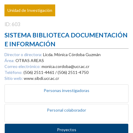
Unidad de Investigación
ID: 603
SISTEMA BIBLIOTECA DOCUMENTACIÓN
E INFORMACIÓN
Director o directora:
Licda. Mónica Córdoba Guzmán
Área:
OTRAS AREAS
Correo electrónico:
monica.cordoba@ucr.ac.cr
Teléfono:
(506) 2511-4461 / (506) 2511-4750
Sitio web:
www.sibdi.ucr.ac.cr
Personas investigadoras
Personal colaborador
Proyectos