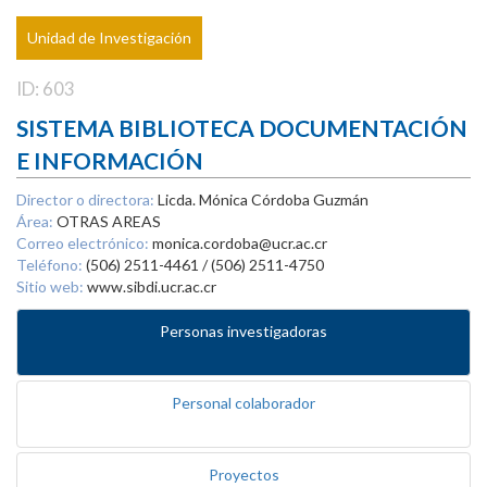
Unidad de Investigación
ID: 603
SISTEMA BIBLIOTECA DOCUMENTACIÓN
E INFORMACIÓN
Director o directora:
Licda. Mónica Córdoba Guzmán
Área:
OTRAS AREAS
Correo electrónico:
monica.cordoba@ucr.ac.cr
Teléfono:
(506) 2511-4461 / (506) 2511-4750
Sitio web:
www.sibdi.ucr.ac.cr
Personas investigadoras
Personal colaborador
Proyectos