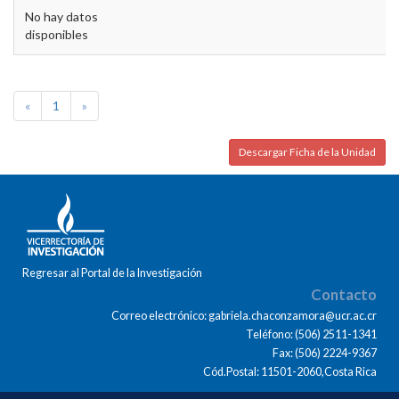
No hay datos
disponibles
«
1
»
Descargar Ficha de la Unidad
Regresar al Portal de la Investigación
Contacto
Correo electrónico: gabriela.chaconzamora@ucr.ac.cr
Teléfono: (506) 2511-1341
Fax: (506) 2224-9367
Cód.Postal: 11501-2060,Costa Rica