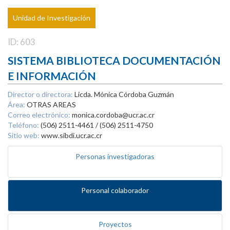
Unidad de Investigación
ID: 603
SISTEMA BIBLIOTECA DOCUMENTACIÓN
E INFORMACIÓN
Director o directora:
Licda. Mónica Córdoba Guzmán
Área:
OTRAS AREAS
Correo electrónico:
monica.cordoba@ucr.ac.cr
Teléfono:
(506) 2511-4461 / (506) 2511-4750
Sitio web:
www.sibdi.ucr.ac.cr
Personas investigadoras
Personal colaborador
Proyectos