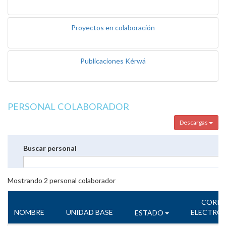
Proyectos en colaboración
Publicaciones Kérwá
PERSONAL COLABORADOR
Descargas
Buscar personal
Mostrando
2
personal colaborador
CORR
NOMBRE
UNIDAD BASE
ELECTRÓ
ESTADO