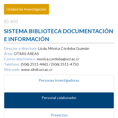
Unidad de Investigación
ID: 603
SISTEMA BIBLIOTECA DOCUMENTACIÓN
E INFORMACIÓN
Director o directora:
Licda. Mónica Córdoba Guzmán
Área:
OTRAS AREAS
Correo electrónico:
monica.cordoba@ucr.ac.cr
Teléfono:
(506) 2511-4461 / (506) 2511-4750
Sitio web:
www.sibdi.ucr.ac.cr
Personas investigadoras
Personal colaborador
Proyectos