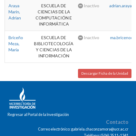
Araya
ESCUELA DE
Inactivo
adrian.araya@u
Marin,
CIENCIAS DE LA
Adrian
COMPUTACIÓN E
INFORMÁTICA
Briceño
ESCUELA DE
Inactivo
ma.briceno@u
Meza,
BIBLIOTECOLOGÍA
Maria
Y CIENCIAS DE LA
INFORMACIÓN
Descargar Ficha de la Unidad
Regresar al Portal de la Investigación
Contacto
Correo electrónico: gabriela.chaconzamora@ucr.ac.cr
Teléfono: (506) 2511-1341