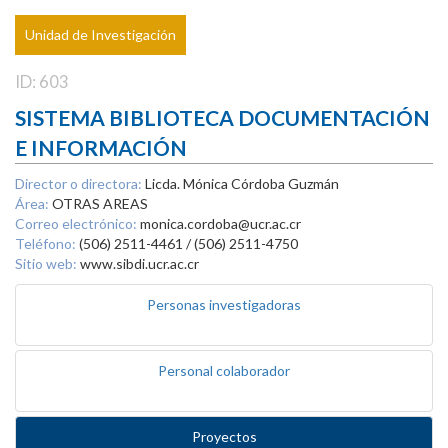
Unidad de Investigación
ID: 603
SISTEMA BIBLIOTECA DOCUMENTACIÓN
E INFORMACIÓN
Director o directora:
Licda. Mónica Córdoba Guzmán
Área:
OTRAS AREAS
Correo electrónico:
monica.cordoba@ucr.ac.cr
Teléfono:
(506) 2511-4461 / (506) 2511-4750
Sitio web:
www.sibdi.ucr.ac.cr
Personas investigadoras
Personal colaborador
Proyectos