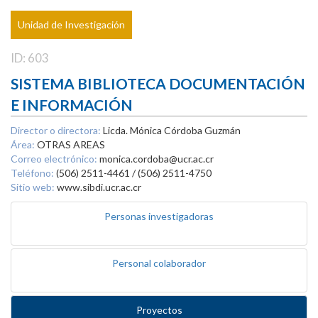
Unidad de Investigación
ID: 603
SISTEMA BIBLIOTECA DOCUMENTACIÓN
E INFORMACIÓN
Director o directora:
Licda. Mónica Córdoba Guzmán
Área:
OTRAS AREAS
Correo electrónico:
monica.cordoba@ucr.ac.cr
Teléfono:
(506) 2511-4461 / (506) 2511-4750
Sitio web:
www.sibdi.ucr.ac.cr
Personas investigadoras
Personal colaborador
Proyectos