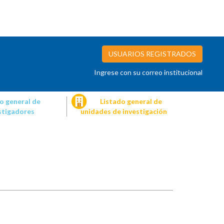
USUARIOS REGISTRADOS
Ingrese con su correo institucional
o general de
Listado general de
stigadores
unidades de investigación