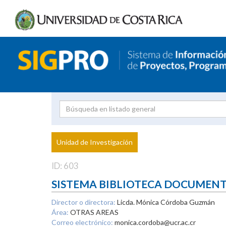
Investigador
Uni
Proyecto
Unidad de Investigación
inves
ID: 603
SISTEMA BIBLIOTECA DOCUMEN
Director o directora:
Licda. Mónica Córdoba Guzmán
Área:
OTRAS AREAS
Correo electrónico:
monica.cordoba@ucr.ac.cr