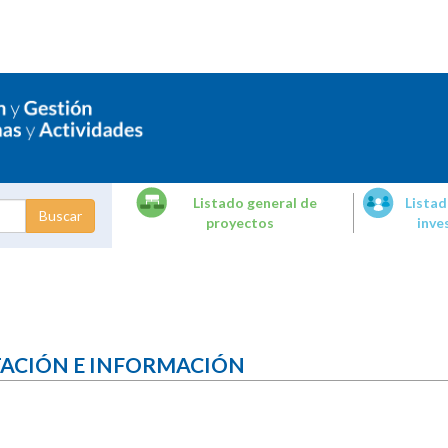
Listado general de
Listad
proyectos
inve
dades de
tigación
TACIÓN E INFORMACIÓN