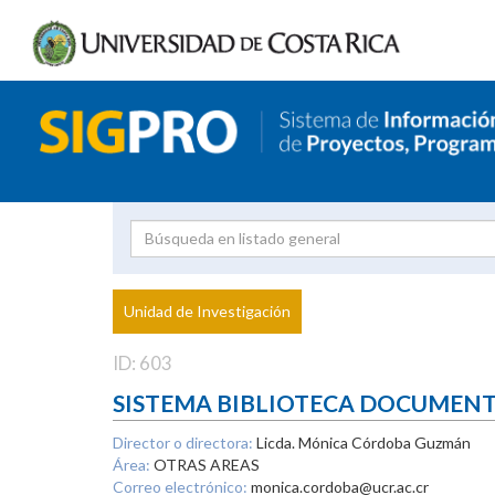
Investigador
Uni
Proyecto
Unidad de Investigación
inves
ID: 603
SISTEMA BIBLIOTECA DOCUMEN
Director o directora:
Licda. Mónica Córdoba Guzmán
Área:
OTRAS AREAS
Correo electrónico:
monica.cordoba@ucr.ac.cr