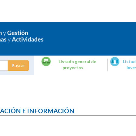
Listado general de
Listad
proyectos
inve
dades de
tigación
TACIÓN E INFORMACIÓN