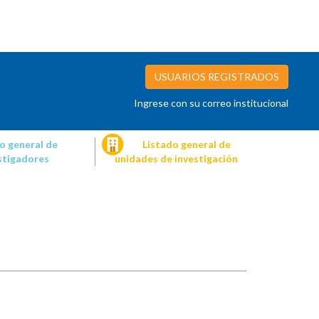
USUARIOS REGISTRADOS
Ingrese con su correo institucional
o general de
Listado general de
stigadores
unidades de investigación