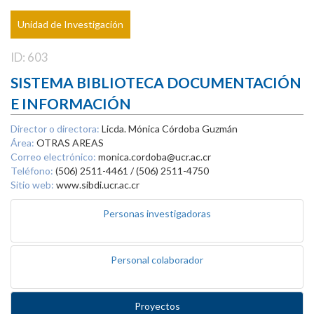
Unidad de Investigación
ID: 603
SISTEMA BIBLIOTECA DOCUMENTACIÓN
E INFORMACIÓN
Director o directora:
Licda. Mónica Córdoba Guzmán
Área:
OTRAS AREAS
Correo electrónico:
monica.cordoba@ucr.ac.cr
Teléfono:
(506) 2511-4461 / (506) 2511-4750
Sitio web:
www.sibdi.ucr.ac.cr
Personas investigadoras
Personal colaborador
Proyectos