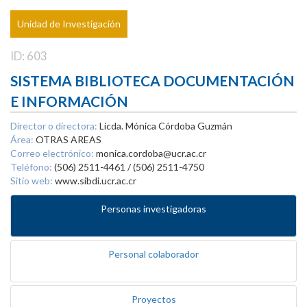
Unidad de Investigación
ID: 603
SISTEMA BIBLIOTECA DOCUMENTACIÓN
E INFORMACIÓN
Director o directora:
Licda. Mónica Córdoba Guzmán
Área:
OTRAS AREAS
Correo electrónico:
monica.cordoba@ucr.ac.cr
Teléfono:
(506) 2511-4461 / (506) 2511-4750
Sitio web:
www.sibdi.ucr.ac.cr
Personas investigadoras
Personal colaborador
Proyectos