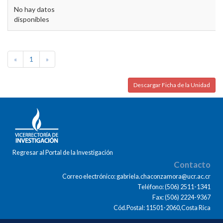
No hay datos
disponibles
«
1
»
Descargar Ficha de la Unidad
Regresar al Portal de la Investigación
Contacto
Correo electrónico: gabriela.chaconzamora@ucr.ac.cr
Teléfono: (506) 2511-1341
Fax: (506) 2224-9367
Cód.Postal: 11501-2060,Costa Rica