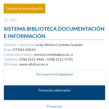
Unidad de Investigación
ID: 603
SISTEMA BIBLIOTECA DOCUMENTACIÓN
E INFORMACIÓN
Director o directora:
Licda. Mónica Córdoba Guzmán
Área:
OTRAS AREAS
Correo electrónico:
monica.cordoba@ucr.ac.cr
Teléfono:
(506) 2511-4461 / (506) 2511-4750
Sitio web:
www.sibdi.ucr.ac.cr
Personas investigadoras
Personal colaborador
Proyectos