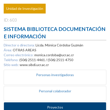
Unidad de Investigación
ID: 603
SISTEMA BIBLIOTECA DOCUMENTACIÓN
E INFORMACIÓN
Director o directora:
Licda. Mónica Córdoba Guzmán
Área:
OTRAS AREAS
Correo electrónico:
monica.cordoba@ucr.ac.cr
Teléfono:
(506) 2511-4461 / (506) 2511-4750
Sitio web:
www.sibdi.ucr.ac.cr
Personas investigadoras
Personal colaborador
Proyectos