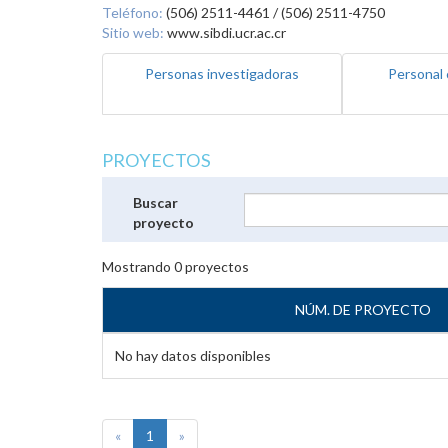
Teléfono:
(506) 2511-4461 / (506) 2511-4750
Sitio web:
www.sibdi.ucr.ac.cr
Personas investigadoras
Personal 
PROYECTOS
Buscar
proyecto
Mostrando
0
proyectos
NÚM. DE PROYECTO
No hay datos disponibles
«
1
»