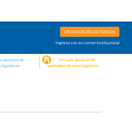
USUARIOS REGISTRADOS
Ingrese con su correo institucional
o general de
Listado general de
stigadores
unidades de investigación