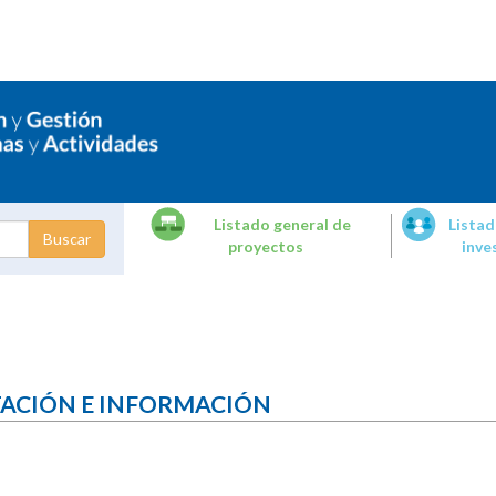
Listado general de
Listad
proyectos
inve
dades de
tigación
TACIÓN E INFORMACIÓN