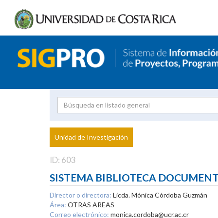
Investigador
Uni
Proyecto
Unidad de Investigación
inves
ID: 603
SISTEMA BIBLIOTECA DOCUMEN
Director o directora:
Licda. Mónica Córdoba Guzmán
Área:
OTRAS AREAS
Correo electrónico:
monica.cordoba@ucr.ac.cr