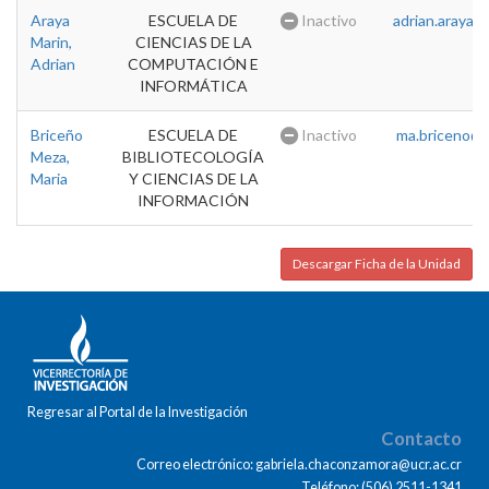
Araya
ESCUELA DE
Inactivo
adrian.araya@u
Marin,
CIENCIAS DE LA
Adrian
COMPUTACIÓN E
INFORMÁTICA
Briceño
ESCUELA DE
Inactivo
ma.briceno@u
Meza,
BIBLIOTECOLOGÍA
Maria
Y CIENCIAS DE LA
INFORMACIÓN
Descargar Ficha de la Unidad
Regresar al Portal de la Investigación
Contacto
Correo electrónico: gabriela.chaconzamora@ucr.ac.cr
Teléfono: (506) 2511-1341