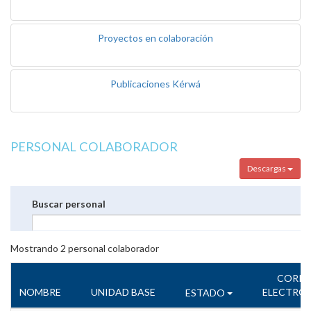
Proyectos en colaboración
Publicaciones Kérwá
PERSONAL COLABORADOR
Descargas
Buscar personal
Mostrando
2
personal colaborador
CORR
NOMBRE
UNIDAD BASE
ELECTRÓ
ESTADO