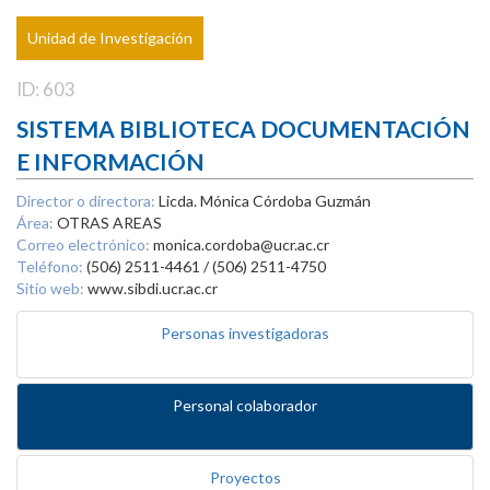
Unidad de Investigación
ID: 603
SISTEMA BIBLIOTECA DOCUMENTACIÓN
E INFORMACIÓN
Director o directora:
Licda. Mónica Córdoba Guzmán
Área:
OTRAS AREAS
Correo electrónico:
monica.cordoba@ucr.ac.cr
Teléfono:
(506) 2511-4461 / (506) 2511-4750
Sitio web:
www.sibdi.ucr.ac.cr
Personas investigadoras
Personal colaborador
Proyectos